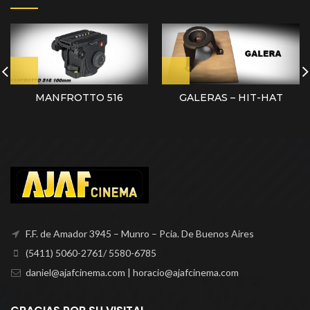
MANFROTTO 516
GALERAS – HIT-HAT
F.F. de Amador 3945 – Munro – Pcia. De Buenos Aires
(5411) 5060-2761/ 5580-6785
daniel@ajafcinema.com | horacio@ajafcinema.com