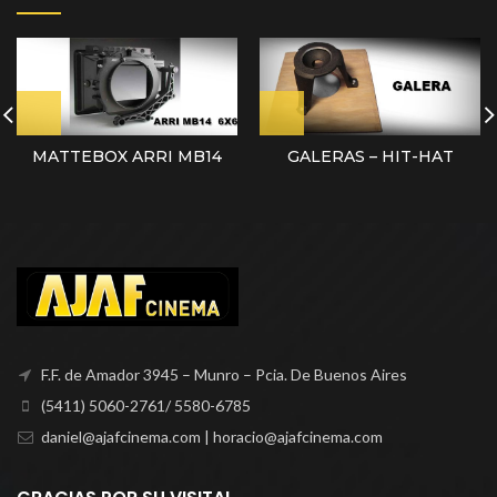
MATTEBOX ARRI MB14
GALERAS – HIT-HAT
F.F. de Amador 3945 – Munro – Pcia. De Buenos Aires
(5411) 5060-2761/ 5580-6785
daniel@ajafcinema.com | horacio@ajafcinema.com