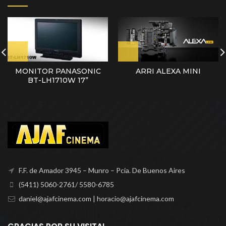
MONITOR PANASONIC
ARRI ALEXA MINI
BT-LH1710W 17”
F.F. de Amador 3945 – Munro – Pcia. De Buenos Aires
(5411) 5060-2761/ 5580-6785
daniel@ajafcinema.com | horacio@ajafcinema.com