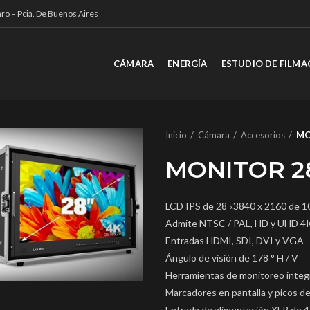
ro – Pcia. De Buenos Aires
CÁMARA
ENERGÍA
ESTUDIO DE FILMA
Inicio
Cámara
Accesorios
MO
MONITOR 28
LCD IPS de 28 «3840 x 2160 de 10
Admite NTSC / PAL, HD y UHD 4
Entradas HDMI, SDI, DVI y VGA
Ángulo de visión de 178 ° H / V
Herramientas de monitoreo integ
Marcadores en pantalla y picos d
Entrada de alimentación XLR de 