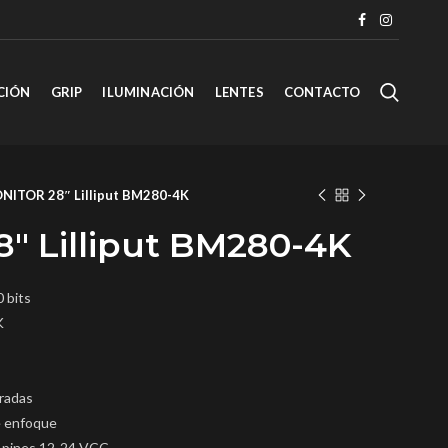
CIÓN
GRIP
ILUMINACIÓN
LENTES
CONTACTO
NITOR 28″ Lilliput BM280-4K
″ Lilliput BM280-4K
 bits
K
radas
e enfoque
4 pines 12-24 VCC