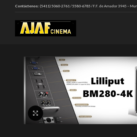
Contáctenos:
(5411) 5060-2761
/
5580-6785
/ F.F. de Amador 3945 – Mun
Click to enlarge