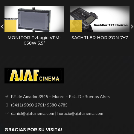
MONITOR TvLogic VFM-
SACHTLER HORIZON 7+7
058W 5,5”
F.F. de Amador 3945 – Munro – Pcia. De Buenos Aires
(5411) 5060-2761/ 5580-6785
daniel@ajafcinema.com | horacio@ajafcinema.com
GRACIAS POR SU VISITA!