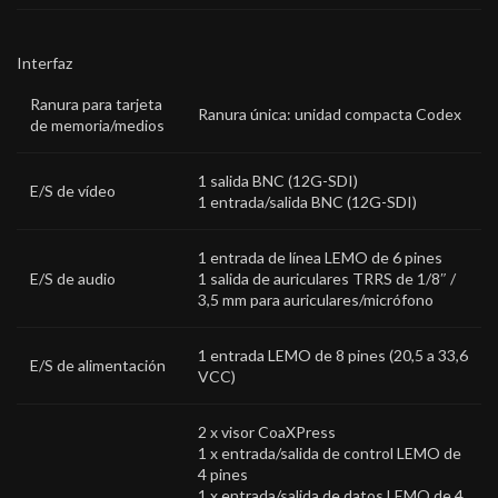
Interfaz
Ranura para tarjeta
Ranura única: unidad compacta Codex
de memoria/medios
1
salida BNC (12G-SDI)
E/S de vídeo
1
entrada/salida BNC (12G-SDI)
1
entrada de línea LEMO de 6 pines
E/S de audio
1
salida de auriculares TRRS de 1/8″ /
3,5 mm para auriculares/micrófono
1
entrada LEMO de 8 pines (20,5 a 33,6
E/S de alimentación
VCC)
2 x
visor CoaXPress
1 x
entrada/salida de control LEMO de
4 pines
1 x
entrada/salida de datos LEMO de 4