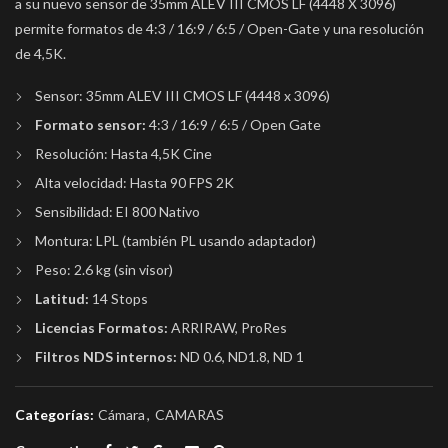
a su nuevo sensor de 35mm ALEV III CMOS LF (4448 X 3096)
permite formatos de 4:3 / 16:9 / 6:5 / Open-Gate y una resolución
de 4,5K.
Sensor
: 35mm ALEV III CMOS LF (4448 x 3096)
Formato sensor:
4:3 / 16:9 / 6:5 / Open Gate
Resolución
: Hasta 4,5K Cine
Alta velocidad
: Hasta 90 FPS
2K
Sensibilidad
: EI 800 Nativo
Montura
: LPL (también PL usando adaptador)
Peso
: 2.6 kg (sin visor)
Latitud:
14 Stops
Licencias Formatos:
ARRIRAW, ProRes
Filtros NDS internos:
ND 0.6, ND1.8, ND 1
Categorías:
Cámara
,
CAMARAS