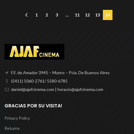
1
2
3
…
11
12
13
14
F.F. de Amador 3945 – Munro – Pcia. De Buenos Aires
(5411) 5060-2761/ 5580-6785
daniel@ajafcinema.com | horacio@ajafcinema.com
GRACIAS POR SU VISITA!
Privacy Policy
Returns