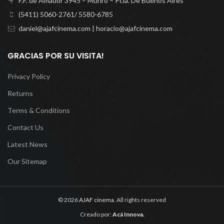
F.F. de Amador 3945 – Munro – Pcia. De Buenos Aires
(5411) 5060-2761/ 5580-6785
daniel@ajafcinema.com | horacio@ajafcinema.com
GRACIAS POR SU VISITA!
Privacy Policy
Returns
Terms & Conditions
Contact Us
Latest News
Our Sitemap
© 2026
AJAF cinema
. All rights reserved
Creado por:
Acá Innova
.