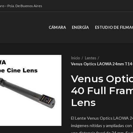
ro – Pcia. De Buenos Aires
CÁMARA
ENERGÍA
ESTUDIO DE FILMA
Inicio
Lentes
Venus Optics LAOWA 24mm T14-40
Venus Opti
40 Full Fra
Lens
El Lente Venus Optics LAOWA 24
imágenes nítidas y ampliadas con 
una distancia focal de 24 mm. Su 