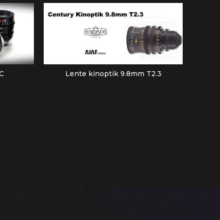
C
Lente kinoptik 9.8mm T2.3
Laow
LEER MÁS