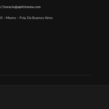
m
|
horacio@ajafcinema.com
45 – Munro – Pcia. De Buenos Aires