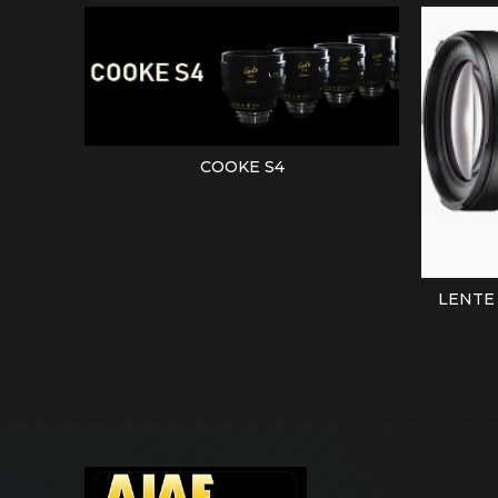
COOKE S4
LEER MÁS
LENTE 