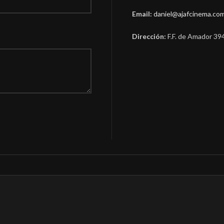
Email:
daniel@ajafcinema.co
Dirección:
F.F. de Amador 39