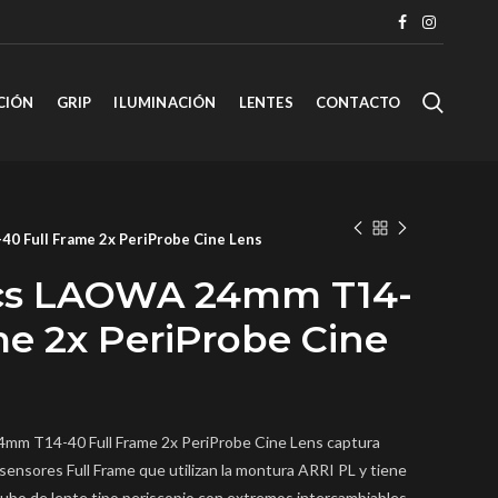
CIÓN
GRIP
ILUMINACIÓN
LENTES
CONTACTO
 Full Frame 2x PeriProbe Cine Lens
cs LAOWA 24mm T14-
me 2x PeriProbe Cine
mm T14-40 Full Frame 2x PeriProbe Cine Lens captura
sensores Full Frame que utilizan la montura ARRI PL y tiene
tubo de lente tipo periscopio con extremos intercambiables