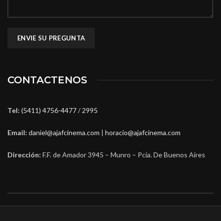
CONTACTENOS
Tel:
(5411) 4756-4477
/
2995
Email:
daniel@ajafcinema.com
|
horacio@ajafcinema.com
Dirección:
F.F. de Amador 3945 – Munro – Pcia. De Buenos Aires