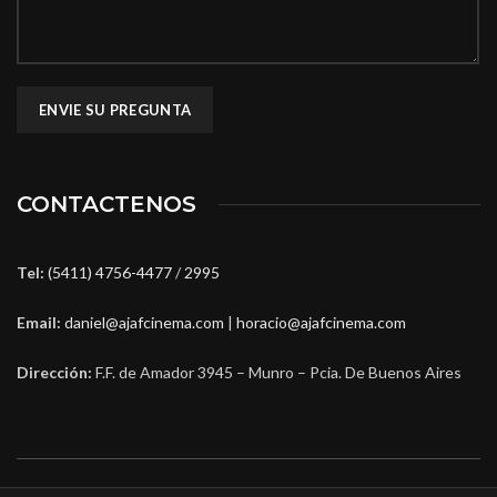
CONTACTENOS
Tel:
(5411) 4756-4477
/
2995
Email:
daniel@ajafcinema.com
|
horacio@ajafcinema.com
Dirección:
F.F. de Amador 3945 – Munro – Pcia. De Buenos Aires