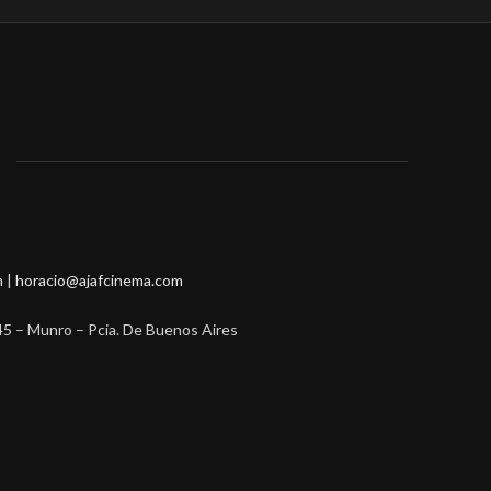
m
|
horacio@ajafcinema.com
45 – Munro – Pcia. De Buenos Aires