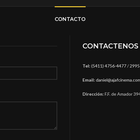
CONTACTO
CONTACTENOS
Tel:
(5411) 4756-4477
/
2995
Email:
daniel@ajafcinema.co
Dirección:
F.F. de Amador 39