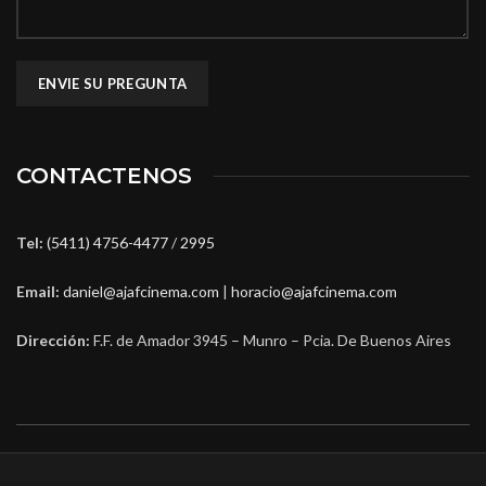
CONTACTENOS
Tel:
(5411) 4756-4477
/
2995
Email:
daniel@ajafcinema.com
|
horacio@ajafcinema.com
Dirección:
F.F. de Amador 3945 – Munro – Pcia. De Buenos Aires