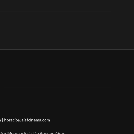
m
|
horacio@ajafcinema.com
45 – Munro – Pcia. De Buenos Aires