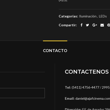
Categorías:
Iluminación
,
LEDs
Compartir
CONTACTO
CONTACTENOS
Tel:
(5411) 4756-4477
/
2995
Email:
daniel@ajafcinema.co
Dirección:
F.F. de Amador 39