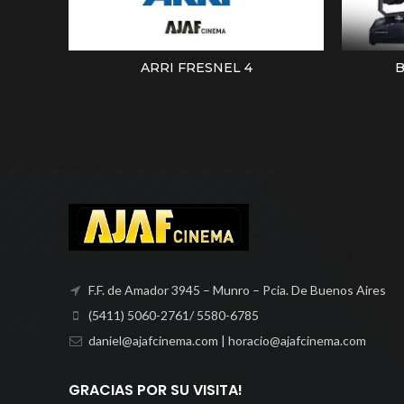
ARRI FRESNEL 4
B
LEER MÁS
F.F. de Amador 3945 – Munro – Pcia. De Buenos Aires
(5411) 5060-2761/ 5580-6785
daniel@ajafcinema.com | horacio@ajafcinema.com
GRACIAS POR SU VISITA!