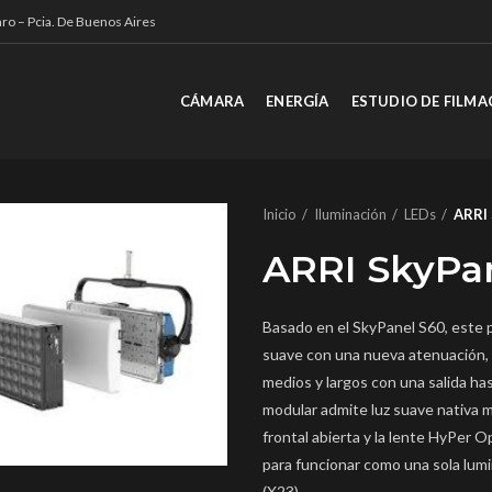
ro – Pcia. De Buenos Aires
CÁMARA
ENERGÍA
ESTUDIO DE FILMA
Inicio
Iluminación
LEDs
ARRI 
ARRI SkyPan
Basado en el SkyPanel S60, este 
suave con una nueva atenuación, ci
medios y largos con una salida ha
modular admite luz suave nativa m
frontal abierta y la lente HyPer 
para funcionar como una sola lumi
(X23).