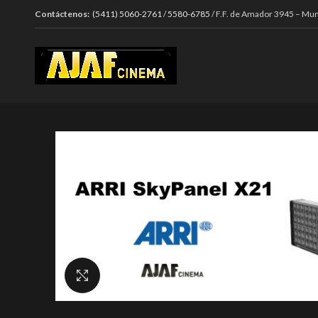
Contáctenos:
(5411) 5060-2761
/
5580-6785
/ F.F. de Amador 3945 – Mun
Click to enlarge