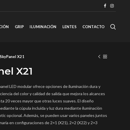
CIÓN
GRIP
ILUMINACIÓN
LENTES
CONTACTO
SkyPanel X21
el X21
panel LED modular ofrece opciones de iluminación dura y
encia del color y calidad de salida que mejora los alcances
sta 20 veces mayor que otras luces suaves. El diseño
ediante la cúpula incluida y luz dura mediante iluminación
Optic opcional. Además, se pueden usar varios paneles juntos
naria en configuraciones de 2×1 (X21), 2×2 (X22) y 2×3